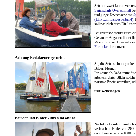
Seit nun zwei Jahren verans
Segelschule Overschmidt
Seg
und junge Erwachsene mit
S
(Link zum Landesverband)
.
soll natürlich auch Dir Lust 
Bei Interesse meldet Euch ei
Genauere Angaben findet Ihr
Wenn Ihr keine Emailadresse 
Formular
dort nutzen.
Achtung Redakteure gesucht!
So, die Seite steht im groben
Bilder, Ideen...
Ihr könnt als Redakteure dir
arbeiten. Unter Bilder solch
normale Briefe schreiben, ode
und:
weitersagen
Bericht und Bilder 2005 sind online
Nachdem Bernhard und ich vo
verbrachten Bilder von 2005 
(er schoss so an die 1000...)