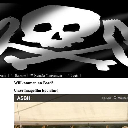
orum
|
Berichte
|
Kontakt / Impressum
|
Login
|
Willkommen an Bord!
Unser Imagefilm ist online!