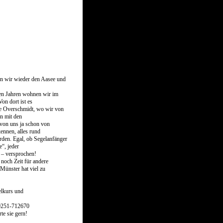
n wir wieder den Aasee und
en Jahren wohnen wir im
on dort ist es
ule Overschmidt, wo wir von
n mit den
e von uns ja schon von
ennen, alles rund
den. Egal, ob Segelanfänger
e“, jeder
 – versprochen!
noch Zeit für andere
 Münster hat viel zu
elkurs und
 0251-712670
rte sie gern!