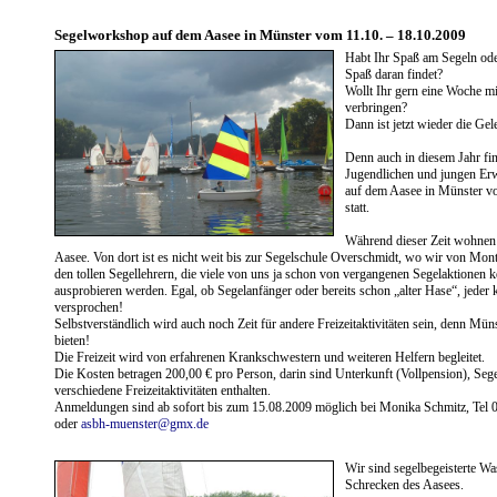
Segelworkshop auf dem Aasee in Münster vom 11.10. – 18.10.2009
Habt Ihr Spaß am Segeln oder
Spaß daran findet?
Wollt Ihr gern eine Woche mi
verbringen?
Dann ist jetzt wieder die Gel
Denn auch in diesem Jahr finde
Jugendlichen und jungen Er
auf dem Aasee in Münster v
statt.
Während dieser Zeit wohnen
Aasee. Von dort ist es nicht weit bis zur Segelschule Overschmidt, wo wir von Mon
den tollen Segellehrern, die viele von uns ja schon von vergangenen Segelaktionen 
ausprobieren werden. Egal, ob Segelanfänger oder bereits schon „alter Hase“, jeder
versprochen!
Selbstverständlich wird auch noch Zeit für andere Freizeitaktivitäten sein, denn Müns
bieten!
Die Freizeit wird von erfahrenen Krankschwestern und weiteren Helfern begleitet.
Die Kosten betragen 200,00 € pro Person, darin sind Unterkunft (Vollpension), Seg
verschiedene Freizeitaktivitäten enthalten.
Anmeldungen sind ab sofort bis zum 15.08.2009 möglich bei Monika Schmitz, Tel
oder
asbh-muenster@gmx.de
Wir sind segelbegeisterte Wa
Schrecken des Aasees.