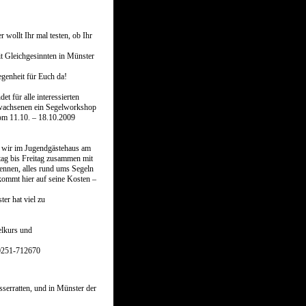
 wollt Ihr mal testen, ob Ihr
t Gleichgesinnten in Münster
egenheit für Euch da!
t für alle interessierten
wachsenen ein Segelworkshop
om 11.10. – 18.10.2009
 wir im Jugendgästehaus am
tag bis Freitag zusammen mit
kennen, alles rund ums Segeln
 kommt hier auf seine Kosten –
ter hat viel zu
elkurs und
 0251-712670
sserratten, und in Münster der