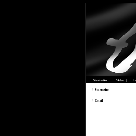
Startseite
|
Video
|
F
Startseite
Email