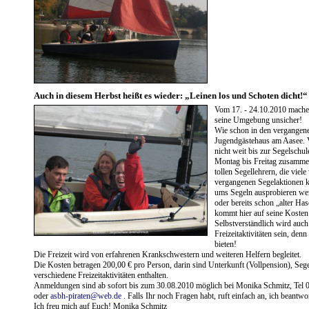
Auch in diesem Herbst heißt es wieder: „Leinen los und Schoten dicht!“
Vom 17. - 24.10.2010 mache
seine Umgebung unsicher!
Wie schon in den vergangen
Jugendgästehaus am Aasee. V
nicht weit bis zur Segelsch
Montag bis Freitag zusamme
tollen Segellehrern, die viel
vergangenen Segelaktionen k
ums Segeln ausprobieren wer
oder bereits schon „alter Has
kommt hier auf seine Kosten
Selbstverständlich wird auch 
Freizeitaktivitäten sein, denn
bieten!
Die Freizeit wird von erfahrenen Krankschwestern und weiteren Helfern begleitet.
Die Kosten betragen 200,00 € pro Person, darin sind Unterkunft (Vollpension), Seg
verschiedene Freizeitaktivitäten enthalten.
Anmeldungen sind ab sofort bis zum 30.08.2010 möglich bei Monika Schmitz, Tel
oder
asbh-piraten@web.de
. Falls Ihr noch Fragen habt, ruft einfach an, ich beantwo
Ich freu mich auf Euch! Monika Schmitz